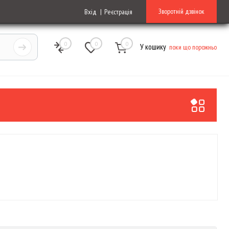
Зворотній дзвінок
Вхід
Реєстрація
0
0
0
У кошику
поки що порожньо