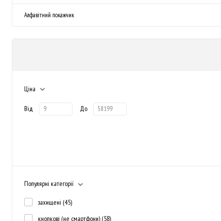
Алфавітний покажчик
Ціна
Від
До
Популярні категорії
захищені
(45)
кнопкові (не смартфони)
(58)