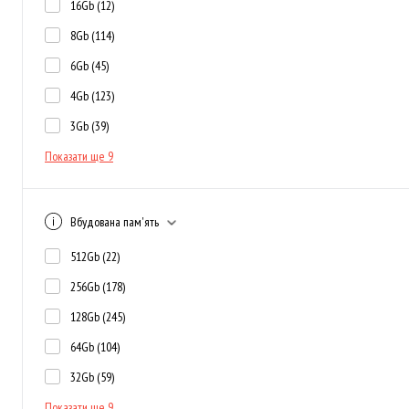
16Gb
(12)
8Gb
(114)
6Gb
(45)
4Gb
(123)
3Gb
(39)
Показати ще 9
Вбудована пам'ять
512Gb
(22)
256Gb
(178)
128Gb
(245)
64Gb
(104)
32Gb
(59)
Показати ще 9