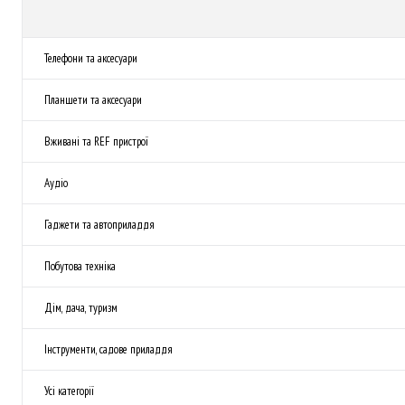
Телефони та аксесуари
Планшети та аксесуари
Вживані та REF пристрої
Аудіо
Гаджети та автоприладдя
Побутова техніка
Дім, дача, туризм
Інструменти, садове приладдя
Усі категорії