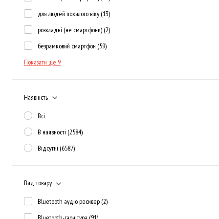
для людей похилого віку
(13)
розкладні (не смартфони)
(2)
безрамковий смартфон
(59)
Показати ще 9
Наявність
Всі
В наявності
(2584)
Відсутні
(6587)
Вид товару
Bluetooth аудіо ресивер
(2)
Bluetooth-гарнітура
(91)