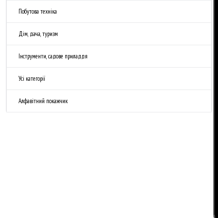
Побутова техніка
Дім, дача, туризм
Інструменти, садове приладдя
Усі категорії
Алфавітний покажчик