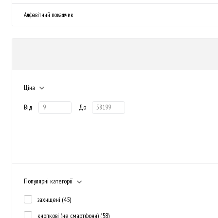
Алфавітний покажчик
Ціна
Від
До
Популярні категорії
захищені
(45)
кнопкові (не смартфони)
(58)