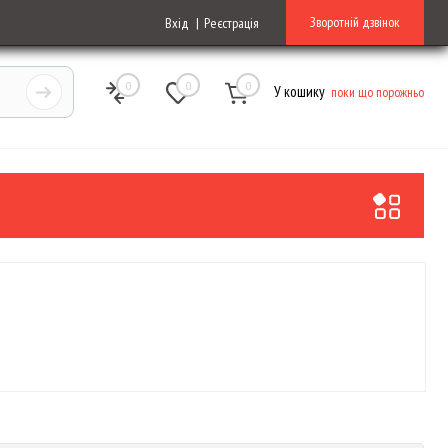
Зворотній дзвінок
Вхід
Реєстрація
0
0
0
У кошику
поки що порожньо