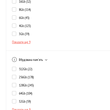
16Gb
(12)
8Gb
(114)
6Gb
(45)
4Gb
(123)
3Gb
(39)
Показати ще 9
Вбудована пам'ять
512Gb
(22)
256Gb
(178)
128Gb
(245)
64Gb
(104)
32Gb
(59)
Показати ще 9