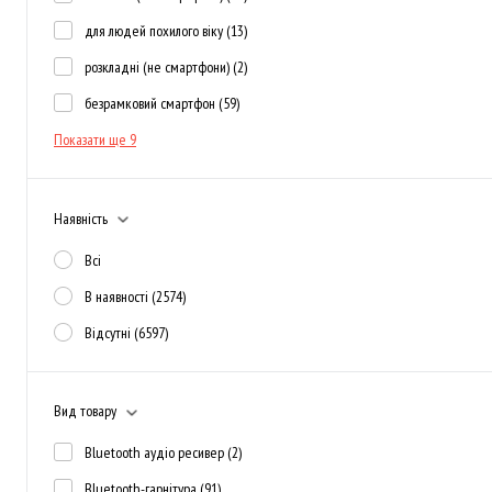
для людей похилого віку
(13)
розкладні (не смартфони)
(2)
безрамковий смартфон
(59)
Показати ще 9
Наявність
Всі
В наявності
(2574)
Відсутні
(6597)
Вид товару
Bluetooth аудіо ресивер
(2)
Bluetooth-гарнітура
(91)