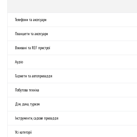
Телефони та аксесуари
Планшети та аксесуари
Вживані та REF пристрої
Аудіо
Гаджети та автоприладдя
Побутова техніка
Дім, дача, туризм
Інструменти, садове приладдя
Усі категорії