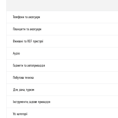
Телефони та аксесуари
Планшети та аксесуари
Вживані та REF пристрої
Аудіо
Гаджети та автоприладдя
Побутова техніка
Дім, дача, туризм
Інструменти, садове приладдя
Усі категорії