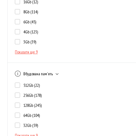
16Gb
(12)
8Gb
(114)
6Gb
(45)
4Gb
(123)
3Gb
(39)
Показати ще 9
Вбудована пам'ять
512Gb
(22)
256Gb
(178)
128Gb
(245)
64Gb
(104)
32Gb
(59)
Показати ще 9