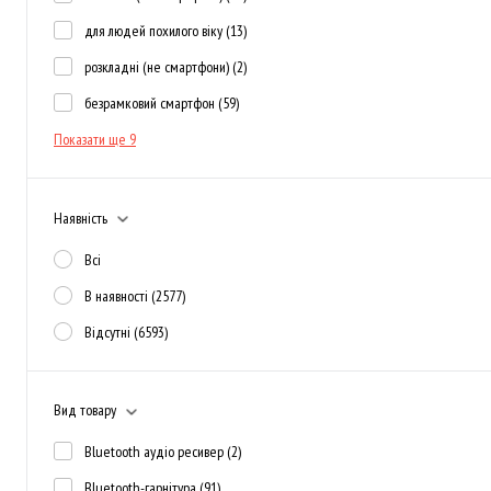
для людей похилого віку
(13)
розкладні (не смартфони)
(2)
безрамковий смартфон
(59)
Показати ще 9
Наявність
Всі
В наявності
(2577)
Відсутні
(6593)
Вид товару
Bluetooth аудіо ресивер
(2)
Bluetooth-гарнітура
(91)