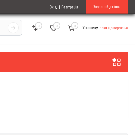
Зворотній дзвінок
Вхід
Реєстрація
0
0
0
У кошику
поки що порожньо