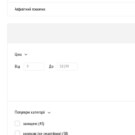
Алфавітний покажчик
Ціна
Від
До
Популярні категорії
захищені
(45)
кнопкові (не смартфони)
(58)