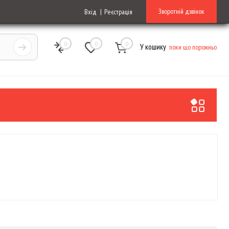
Зворотній дзвінок
Вхід
Реєстрація
0
0
0
У кошику
поки що порожньо