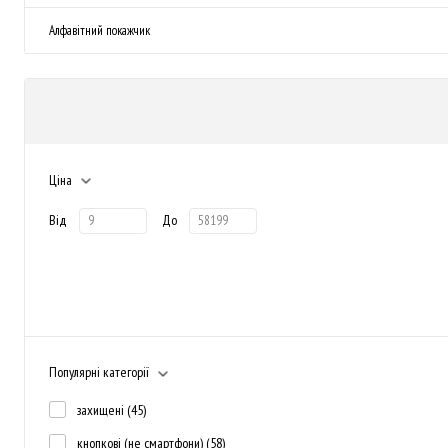
Алфавітний покажчик
Ціна
Від
До
Популярні категорії
захищені
(45)
кнопкові (не смартфони)
(58)