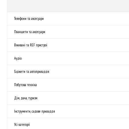
Телефони та аксесуари
Планшети та аксесуари
Вживані та REF пристрої
Аудіо
Гаджети та автоприладдя
Побутова техніка
Дім, дача, туризм
Інструменти, садове приладдя
Усі категорії