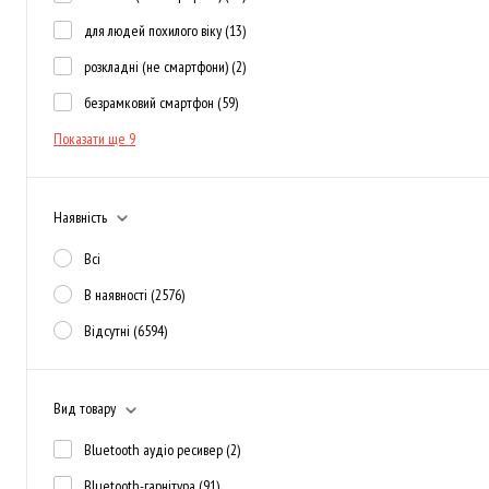
для людей похилого віку
(13)
розкладні (не смартфони)
(2)
безрамковий смартфон
(59)
Показати ще 9
Наявність
Всі
В наявності
(2576)
Відсутні
(6594)
Вид товару
Bluetooth аудіо ресивер
(2)
Bluetooth-гарнітура
(91)