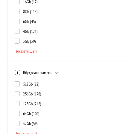
16Gb
(12)
8Gb
(114)
6Gb
(45)
4Gb
(123)
3Gb
(39)
Показати ще 9
Вбудована пам'ять
512Gb
(22)
256Gb
(178)
128Gb
(245)
64Gb
(104)
32Gb
(59)
Показати ще 9