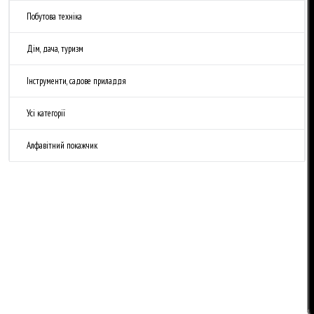
Побутова техніка
Дім, дача, туризм
Інструменти, садове приладдя
Усі категорії
Алфавітний покажчик