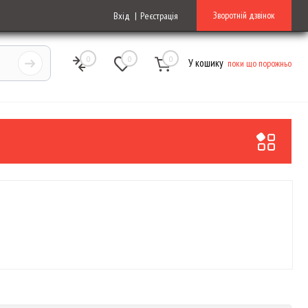
Зворотній дзвінок
Вхід
Реєстрація
0
0
0
У кошику
поки що порожньо