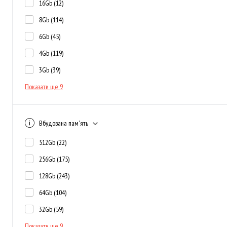
16Gb
(12)
8Gb
(114)
6Gb
(45)
4Gb
(119)
3Gb
(39)
Показати ще 9
Вбудована пам'ять
512Gb
(22)
256Gb
(175)
128Gb
(243)
64Gb
(104)
32Gb
(59)
Показати ще 9