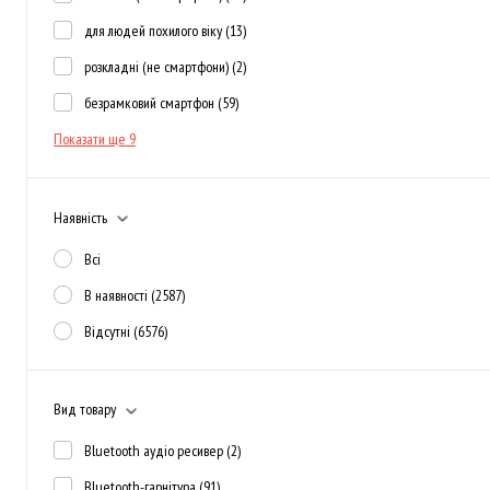
для людей похилого віку
(13)
розкладні (не смартфони)
(2)
безрамковий смартфон
(59)
Показати ще 9
Наявність
Всі
В наявності
(2587)
Відсутні
(6576)
Вид товару
Bluetooth аудіо ресивер
(2)
Bluetooth-гарнітура
(91)