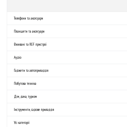
Телефони та аксесуари
Планшети та аксесуари
Вживані та REF пристрої
Аудіо
Гаджети та автоприладдя
Побутова техніка
Дім, дача, туризм
Інструменти, садове приладдя
Усі категорії