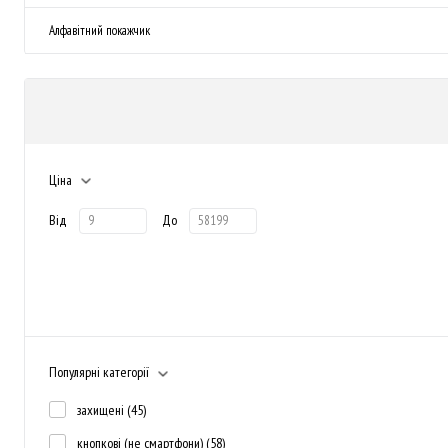
Алфавітний покажчик
Ціна
Від
До
Популярні категорії
захищені
(45)
кнопкові (не смартфони)
(58)