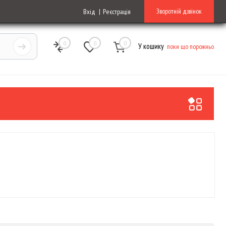
Зворотній дзвінок
Вхід
Реєстрація
0
0
0
У кошику
поки що порожньо