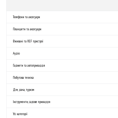
Телефони та аксесуари
Планшети та аксесуари
Вживані та REF пристрої
Аудіо
Гаджети та автоприладдя
Побутова техніка
Дім, дача, туризм
Інструменти, садове приладдя
Усі категорії