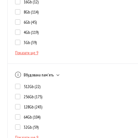
16Gb
(12)
8Gb
(114)
6Gb
(45)
4Gb
(119)
3Gb
(39)
Показати ще 9
Вбудована пам'ять
512Gb
(22)
256Gb
(175)
128Gb
(243)
64Gb
(104)
32Gb
(59)
Показати ще 9