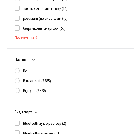
для людей похилого віку
(13)
розкладні (не смартфони)
(2)
безрамковий смартфон
(59)
Показати ще 9
Наявність
Всі
В наявності
(2585)
Відсутні
(6578)
Вид товару
Bluetooth аудіо ресивер
(2)
Bluetooth-гарнітура
(91)