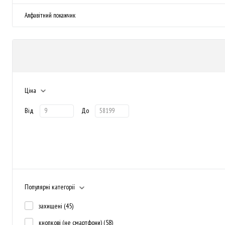
Алфавітний покажчик
Ціна
Від
До
Популярні категорії
захищені
(45)
кнопкові (не смартфони)
(58)