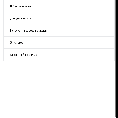
Побутова техніка
Дім, дача, туризм
Інструменти, садове приладдя
Усі категорії
Алфавітний покажчик