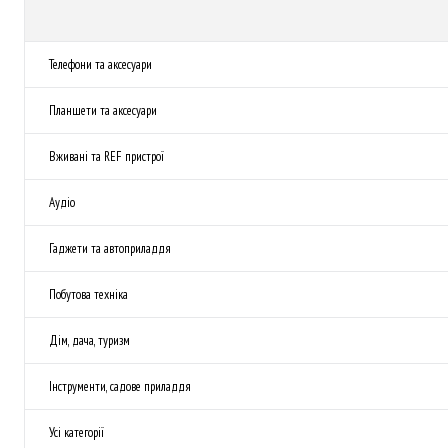
Телефони та аксесуари
Планшети та аксесуари
Вживані та REF пристрої
Аудіо
Гаджети та автоприладдя
Побутова техніка
Дім, дача, туризм
Інструменти, садове приладдя
Усі категорії