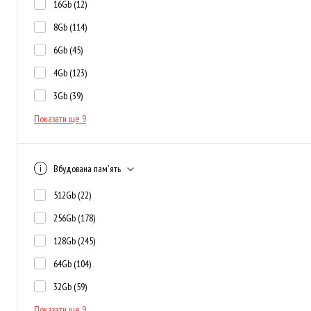
16Gb
(12)
8Gb
(114)
6Gb
(45)
4Gb
(123)
3Gb
(39)
Показати ще 9
Вбудована пам'ять
512Gb
(22)
256Gb
(178)
128Gb
(245)
64Gb
(104)
32Gb
(59)
Показати ще 9