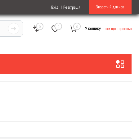
Зворотній дзвінок
Вхід
Реєстрація
0
0
0
У кошику
поки що порожньо