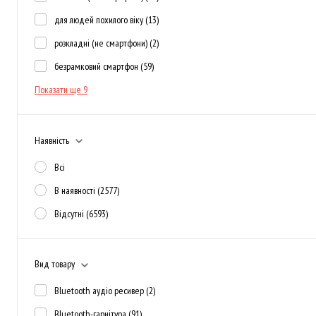
для людей похилого віку
(13)
розкладні (не смартфони)
(2)
безрамковий смартфон
(59)
Показати ще 9
Наявність
Всі
В наявності
(2577)
Відсутні
(6593)
Вид товару
Bluetooth аудіо ресивер
(2)
Bluetooth-гарнітура
(91)