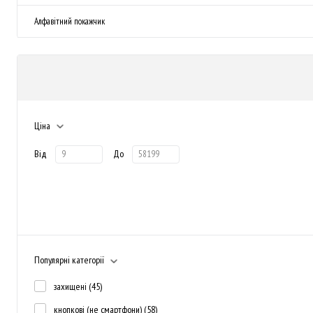
Алфавітний покажчик
Ціна
Від
До
Популярні категорії
захищені
(45)
кнопкові (не смартфони)
(58)