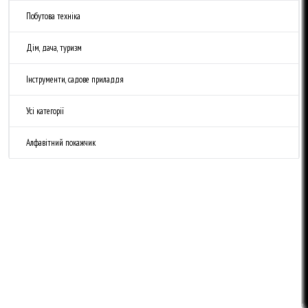
Побутова техніка
Дім, дача, туризм
Інструменти, садове приладдя
Усі категорії
Алфавітний покажчик