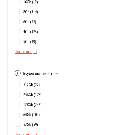
16Gb
(12)
8Gb
(114)
6Gb
(45)
4Gb
(123)
3Gb
(39)
Показати ще 9
Вбудована пам'ять
512Gb
(22)
256Gb
(178)
128Gb
(245)
64Gb
(104)
32Gb
(59)
Показати ще 9