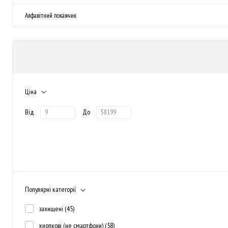
Алфавітний покажчик
Ціна
Від
До
Популярні категорії
захищені
(45)
кнопкові (не смартфони)
(58)