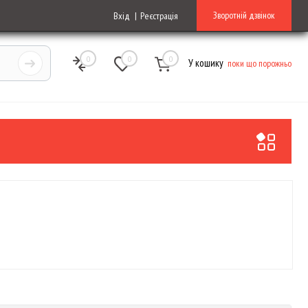
Зворотній дзвінок
Вхід
Реєстрація
0
0
0
У кошику
поки що порожньо