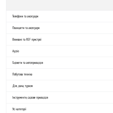
Телефони та аксесуари
Планшети та аксесуари
Вживані та REF пристрої
Аудіо
Гаджети та автоприладдя
Побутова техніка
Дім, дача, туризм
Інструменти, садове приладдя
Усі категорії