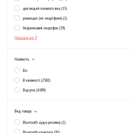
для людей похилого віку
(13)
розкладні (не смартфони)
(2)
безрамковий смартфон
(59)
Показати ще 9
Наявність
Всі
В наявності
(2582)
Відсутні
(6589)
Вид товару
Bluetooth аудіо ресивер
(2)
Bluetooth-гарнітура
(91)