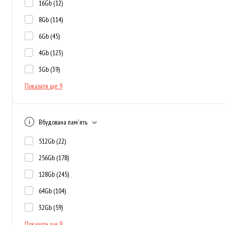
16Gb
(12)
8Gb
(114)
6Gb
(45)
4Gb
(123)
3Gb
(39)
Показати ще 9
Вбудована пам'ять
512Gb
(22)
256Gb
(178)
128Gb
(245)
64Gb
(104)
32Gb
(59)
Показати ще 9