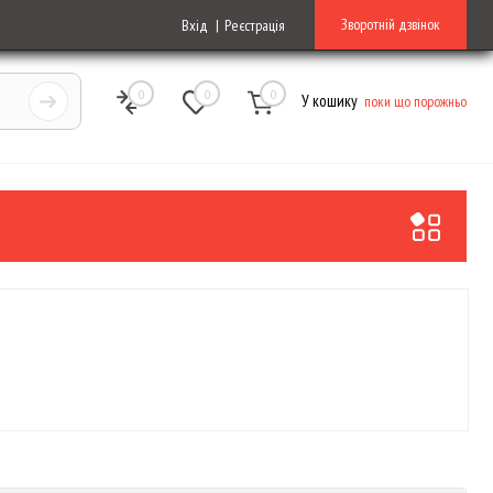
Зворотній дзвінок
Вхід
Реєстрація
0
0
0
У кошику
поки що порожньо