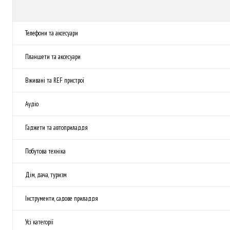
Телефони та аксесуари
Планшети та аксесуари
Вживані та REF пристрої
Аудіо
Гаджети та автоприладдя
Побутова техніка
Дім, дача, туризм
Інструменти, садове приладдя
Усі категорії