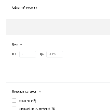
Алфавітний покажчик
Ціна
Від
До
Популярні категорії
захищені
(45)
кнопкові (не смартфони)
(58)