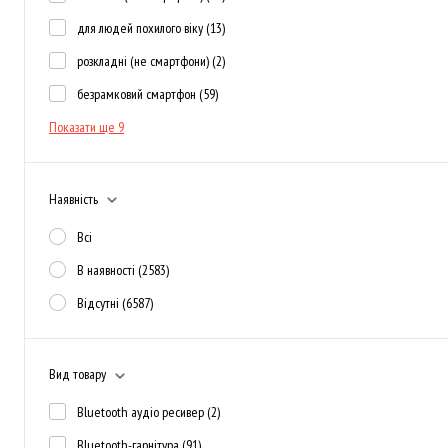
для людей похилого віку
(13)
розкладні (не смартфони)
(2)
безрамковий смартфон
(59)
Показати ще 9
Наявність
Всі
В наявності
(2583)
Відсутні
(6587)
Вид товару
Bluetooth аудіо ресивер
(2)
Bluetooth-гарнітура
(91)