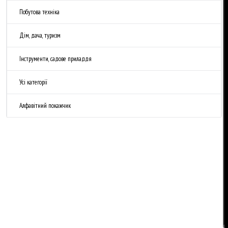
Побутова техніка
Дім, дача, туризм
Інструменти, садове приладдя
Усі категорії
Алфавітний покажчик