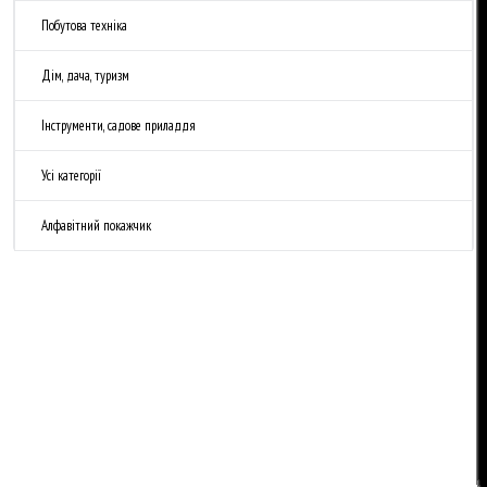
Побутова техніка
Дім, дача, туризм
Інструменти, садове приладдя
Усі категорії
Алфавітний покажчик