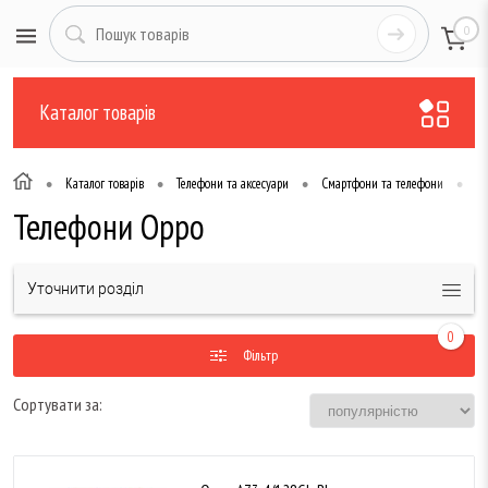
0
Каталог товарів
•
•
•
•
Каталог товарів
Телефони та аксесуари
Смартфони та телефони
Те
Телефони Oppo
Уточнити розділ
0
Фільтр
Сортувати за: