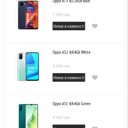
Oppo A73 4/128Gb Blue
7 499 грн.
Немає в наявності
Oppo A52 4/64Gb White
5 999 грн.
Немає в наявності
Oppo A31 4/64Gb Green
4 499 грн.