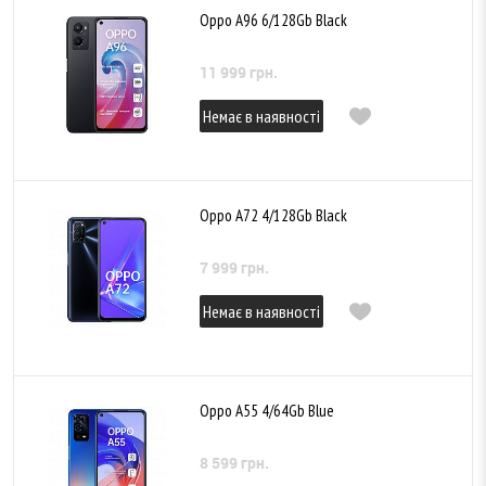
Oppo A96 6/128Gb Black
11 999 грн.
Немає в наявності
Oppo A72 4/128Gb Black
7 999 грн.
Немає в наявності
Oppo A55 4/64Gb Blue
8 599 грн.