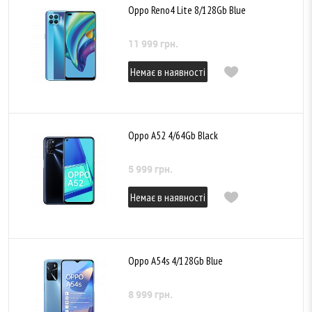
Oppo Reno4 Lite 8/128Gb Blue
11 999 грн.
Немає в наявності
Oppo A52 4/64Gb Black
5 999 грн.
Немає в наявності
Oppo A54s 4/128Gb Blue
8 999 грн.