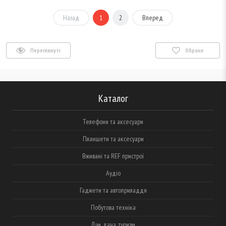
Назад
1
2
Вперед
Переглянуті
Обране
Каталог
Телефони та аксесуари
Планшети та аксесуари
Вживані та REF пристрої
Аудіо
Гаджети та автоприладдя
Побутова техніка
Дім, дача, туризм