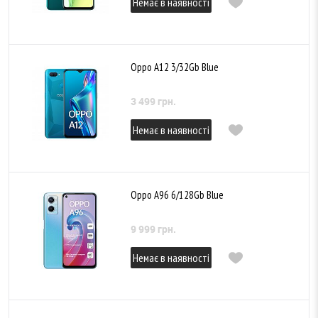
Немає в наявності
Oppo A12 3/32Gb Blue
3 499 грн.
Немає в наявності
Oppo A96 6/128Gb Blue
9 999 грн.
Немає в наявності