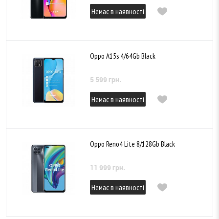
Немає в наявності
Oppo A15s 4/64Gb Black
5 599 грн.
Немає в наявності
Oppo Reno4 Lite 8/128Gb Black
11 999 грн.
Немає в наявності