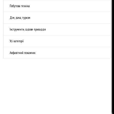
Побутова техніка
Дім, дача, туризм
Інструменти, садове приладдя
Усі категорії
Алфавітний покажчик