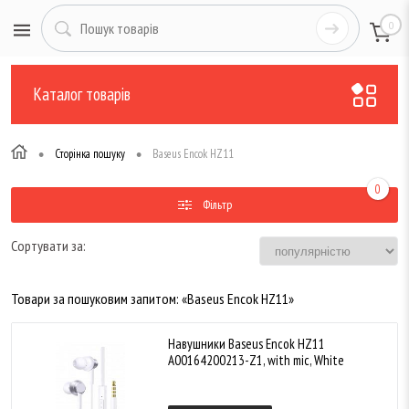
0
Каталог товарів
•
•
Сторінка пошуку
Baseus Encok HZ11
0
Фільтр
Сортувати за:
Товари за пошуковим запитом: «Baseus Encok HZ11»
Навушники Baseus Encok HZ11
A00164200213-Z1, with mic, White