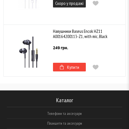
Скоро у продажі
Навушники Baseus Encok HZ11
A00164200113-Z1, with mic, Black
249 грн.
Купити
Каталог
Телефони та аксесуари
Планшети та аксесуари