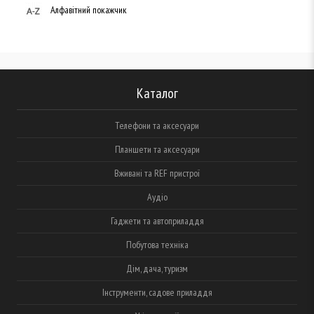
Алфавітний покажчик
Каталог
Телефони та аксесуари
Планшети та аксесуари
Вживані та REF пристрої
Аудіо
Гаджети та автоприладдя
Побутова техніка
Дім, дача, туризм
Інструменти, садове приладдя