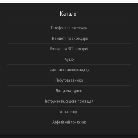
Каталог
Телефони та аксесуари
Планшети та аксесуари
Вживані та REF пристрої
Аудіо
Гаджети та автоприладдя
Побутова техніка
Дім, дача, туризм
Інструменти, садове приладдя
Усі категорії
Алфавітний покажчик