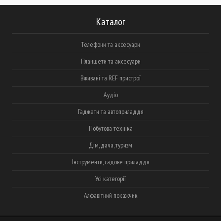
Каталог
Телефони та аксесуари
Планшети та аксесуари
Вживані та REF пристрої
Аудіо
Гаджети та автоприладдя
Побутова техніка
Дім, дача, туризм
Інструменти, садове приладдя
Усі категорії
Алфавітний покажчик