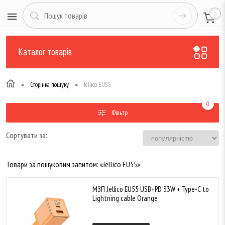
0
Каталог товарів
•
•
Сторінка пошуку
Jellico EU55
0
Фільтр
Сортувати за:
Товари за пошуковим запитом: «Jellico EU55»
МЗП Jellico EU55 USB+PD 33W + Type-C to
Lightning cable Orange