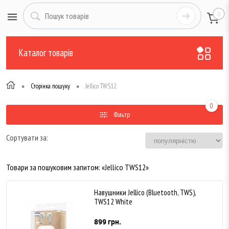
0
Каталог товарів
•
•
Сторінка пошуку
Jellico TWS12
0
Фільтр
Сортувати за:
Товари за пошуковим запитом: «Jellico TWS12»
Навушники Jellico (Bluetooth, TWS),
TWS12 White
899 грн.