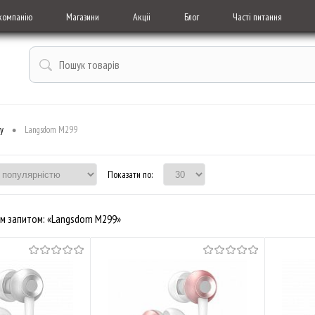
компанію
Магазини
Акціі
Блог
Часті питання
•
у
Langsdom M299
Показати по:
м запитом: «Langsdom M299»