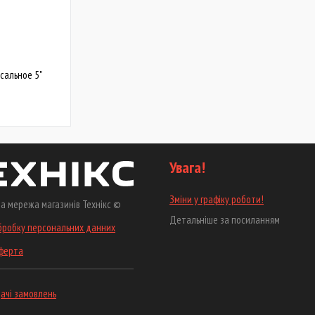
сальное 5"
Увага!
Зміни у графіку роботи!
а мережа магазинів Технікс ©
Детальніше за посиланням
бробку персональних данних
оферта
ачі замовлень