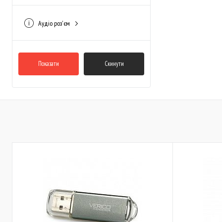
Аудіо роз'єм
3.5mm (mini-jack)
(3)
Показати
Скинути