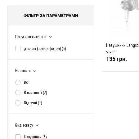
ФІЛЬТР ЗА ПАРАМЕТРАМИ
Популярні категорії
Навушники Langsd
дротові (з мікрофоном)
(3)
silver
135 грн.
Наявність
Всі
В наявності
(2)
До обраного
Відсутні
(1)
Закінчується
Вид товару
Навушники
(3)