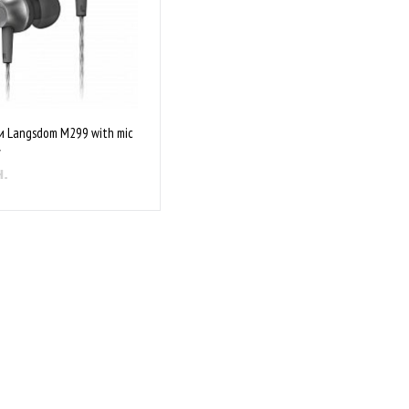
 Langsdom M299 with mic
y
н.
Немає в наявності
аного
Порівняти