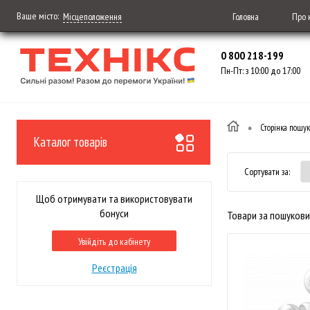
Ваше місто:
Головна
Про 
Місцеположення
0 800 218-199
Пн-Пт: з 10:00 до 17:00
•
Сторінка пошук
Каталог товарів
Сортувати за:
Щоб отримувати та використовувати
бонуси
Товари за пошукови
Увійдіть до кабінету
Реєстрація