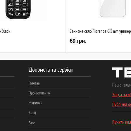
 Black
Захисне скло Florence 0,3 mm универ
69 грн.
Допомога та сервіси
Головна
Національн
Про компанію
Згода на о
Магазини
Публічна 
Акціі
Пункти вид
Блог