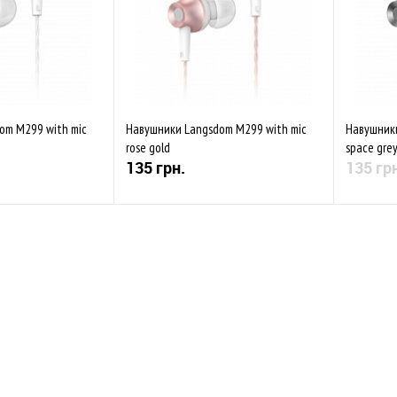
om M299 with mic
Навушники Langsdom M299 with mic
Навушники
rose gold
space gre
135 грн.
135 гр
Купити
Купити
До обр
Порівняти
До обраного
Порівняти
Закінчується