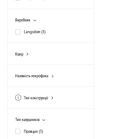
Виробник
Langsdom
(3)
Колір
рожевий
(1)
сірий
(2)
Наявність мікрофона
Да
(3)
Тип конструкції
вакуумні під кутом
(3)
Тип навушників
Провідні
(3)