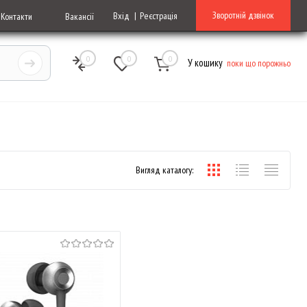
Зворотній дзвінок
Вхід
Реєстрація
Контакти
Вакансії
0
0
0
У кошику
поки що порожньо
Вигляд каталогу: