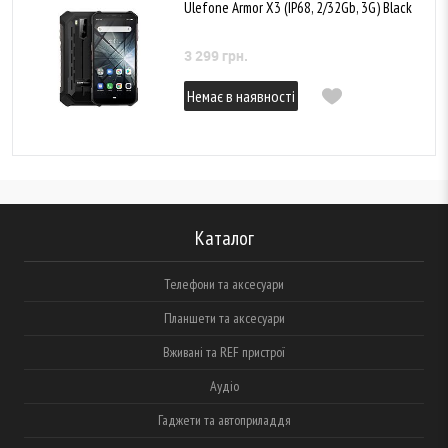
Ulefone Armor X3 (IP68, 2/32Gb, 3G) Black
3 299 грн.
Немає в наявності
Каталог
Телефони та аксесуари
Планшети та аксесуари
Вживані та REF пристрої
Аудіо
Гаджети та автоприладдя