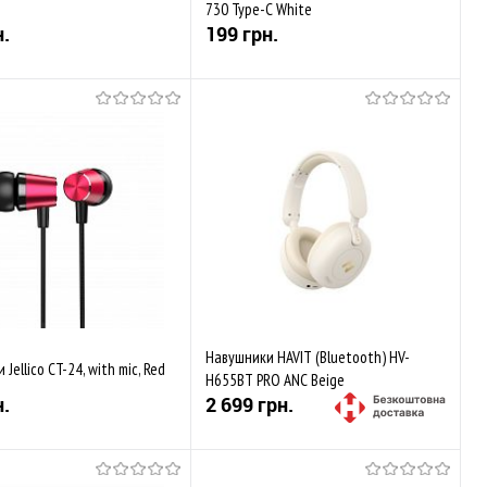
730 Type-C White
н.
199 грн.
Купити
Купити
аного
Порівняти
До обраного
Порівняти
ується
Закінчується
Навушники HAVIT (Bluetooth) HV-
Jellico CT-24, with mic, Red
H655BT PRO ANC Beige
н.
2 699 грн.
Купити
Купити