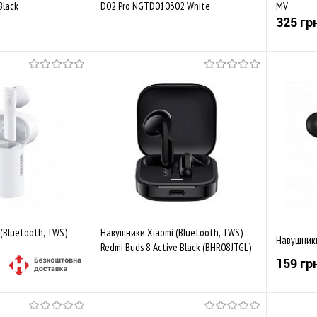
Black
D02 Pro NGTD010302 White
MV
325 гр
у продажі
Скоро у продажі
Порівняти
До обраного
Порівняти
До обр
Закінч
(Bluetooth, TWS)
Навушники Xiaomi (Bluetooth, TWS)
Навушники 
Redmi Buds 8 Active Black (BHR08JTGL)
159 гр
Купити
Скоро у продажі