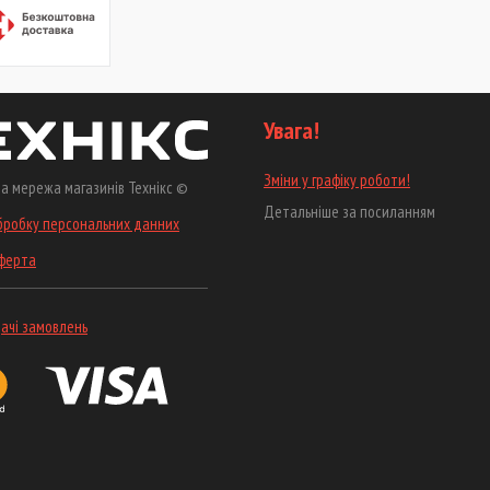
Увага!
Зміни у графіку роботи!
а мережа магазинів Технікс ©
Детальніше за посиланням
бробку персональних данних
оферта
ачі замовлень