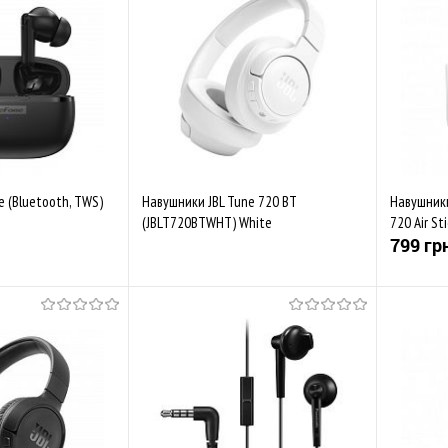
 (Bluetooth, TWS)
Навушники JBL Tune 720 BT
Навушники
(JBLT720BTWHT) White
720 Air St
799 гр
Купити
Скоро у продажі
Порівняти
До обраного
Порівняти
До обр
Закінч