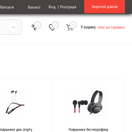
Зворотній дзвінок
Вхід
Реєстрація
Контакти
Вакансії
0
0
0
У кошику
поки що порожньо
Навушники для спорту
Навушники без мікрофону