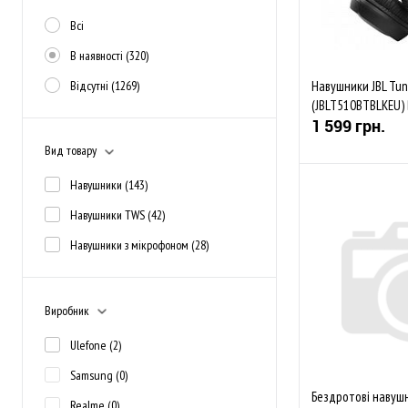
Всі
В наявності
(320)
Відсутні
(1269)
Навушники JBL Tu
(JBLT510BTBLKEU) 
1 599 грн.
Вид товару
Навушники
(143)
Навушники TWS
(42)
До обраного
Навушники з мікрофоном
(28)
Закінчується
Виробник
Ulefone
(2)
Samsung
(0)
Бездротові навушн
Realme
(0)