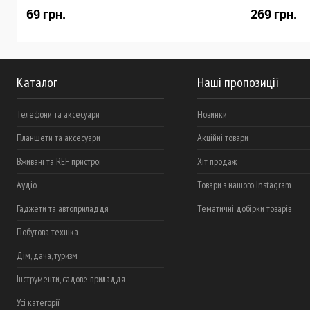
69 грн.
269 грн.
Каталог
Наші пропозиції
Телефони та аксесуари
Новинки
Планшети та аксесуари
Акційні товари
Вживані та REF пристрої
Хіт продаж
Аудіо
Товари з нашого Instagram
Гаджети та автоприладдя
Тематичні добірки товарів
Побутова техніка
Дім, дача, туризм
Інструменти, садове приладдя
Усі категорії