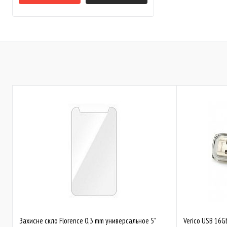
Bluetooth
(26)
Type-C
(5)
Показати ще 1
Захисне скло Florence 0,3 mm универсальное 5"
Verico USB 16G