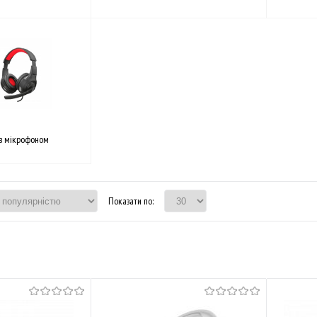
з мікрофоном
Показати по: