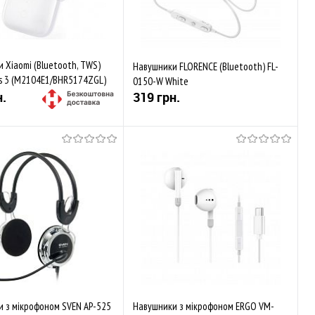
 Xiaomi (Bluetooth, TWS)
Навушники FLORENCE (Bluetooth) FL-
s 3 (M2104E1/BHR5174ZGL)
0150-W White
н.
319 грн.
Купити
Купити
аного
Порівняти
До обраного
Порівняти
ується
В наявності
 з мікрофоном SVEN AP-525
Навушники з мікрофоном ERGO VM-