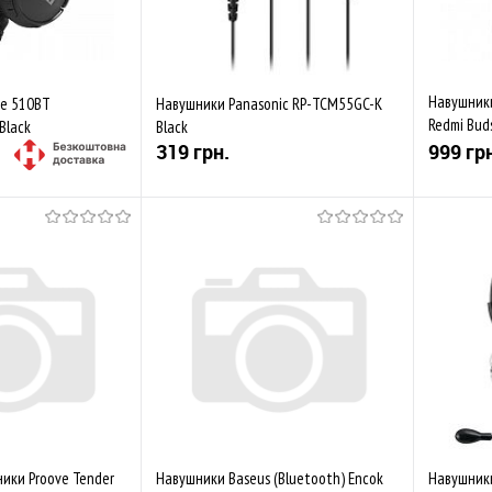
Навушники
ne 510BT
Навушники Panasonic RP-TCM55GC-K
Redmi Bud
Black
Black
White
319 грн.
999 гр
Купити
Купити
Порівняти
До обраного
Порівняти
До обр
Закінчується
Закінч
ики Proove Tender
Навушники Baseus (Bluetooth) Encok
Навушники