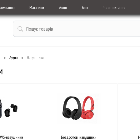
компанію
Магазини
Акціі
Блог
Часті питання
•
•
Аудіо
Навушники
и
TWS-навушники
Бездротові навушники