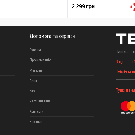
2 299 грн.
Допомога та сервіси
Головна
Національн
Про компанію
Згода на о
Магазини
Публічна 
Акціі
Пункти вид
Блог
Часті питання
Контакти
Вакансії