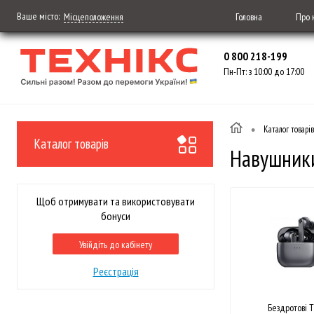
Ваше місто:
Головна
Про 
Місцеположення
0 800 218-199
Пн-Пт: з 10:00 до 17:00
•
Каталог товарів
Каталог товарів
Навушник
Щоб отримувати та використовувати
бонуси
Увійдіть до кабінету
Реєстрація
Бездротові 