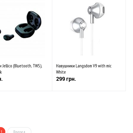
аного
Порівняти
До обраного
Порівняти
ується
В наявності
Jellico (Bluetooth, TWS),
Навушники Langsdom V9 with mic
k
White
н.
299 грн.
Купити
Купити
аного
Порівняти
До обраного
Порівняти
ується
Закінчується
11
Вперед