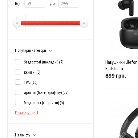
Від
До
Популярні категорії
бездротові (накладні)
(7)
Навушники Ulefone
Buds black
вживані
(0)
899 грн.
TWS
(15)
дротові (без мікрофону)
(27)
бездротові (спортивні)
(5)
Показати ще 1
До обраного
В наявності
Наявність