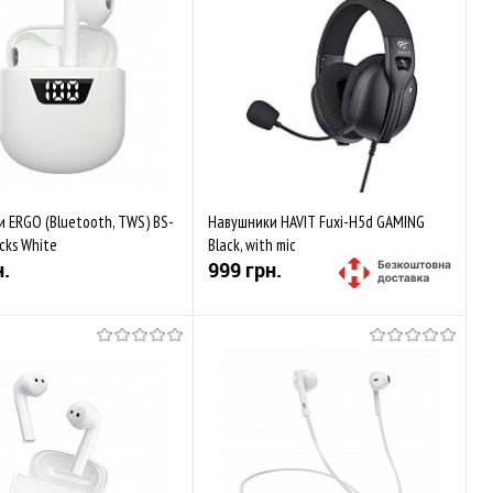
 ERGO (Bluetooth, TWS) BS-
Навушники HAVIT Fuxi-H5d GAMING
icks White
Black, with mic
н.
999 грн.
Купити
Купити
аного
Порівняти
До обраного
Порівняти
ується
В наявності