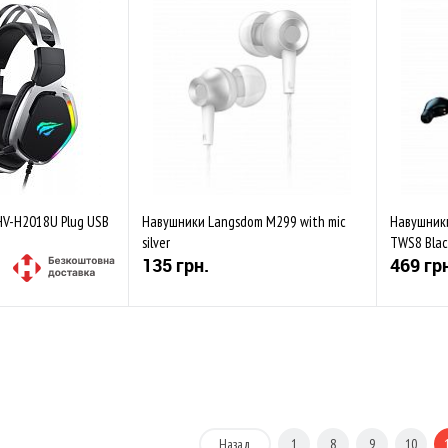
Порівняти
До обраного
Порівняти
До обр
Закінч
HV-H2018U Plug USB
Навушники Langsdom M299 with mic
Навушники 
silver
TWS8 Blac
135 грн.
469 гр
Купити
Купити
Порівняти
До обраного
Порівняти
До обр
Закінчується
Закінч
Назад
1
8
9
10