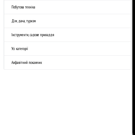
Побутова техніка
Дім, дача, туризм
Інструменти, садове приладдя
Усі категорії
Алфавітний покажчик