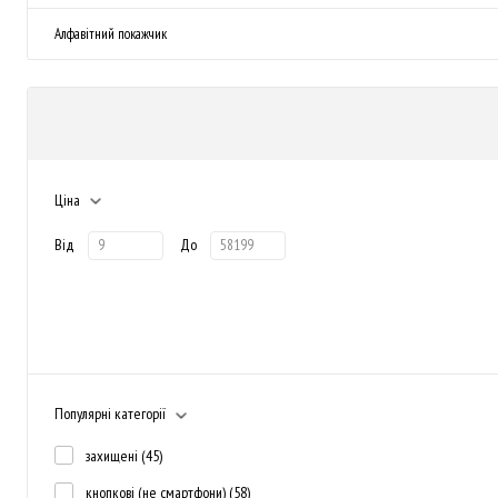
Алфавітний покажчик
Ціна
Від
До
Популярні категорії
захищені
(45)
кнопкові (не смартфони)
(58)