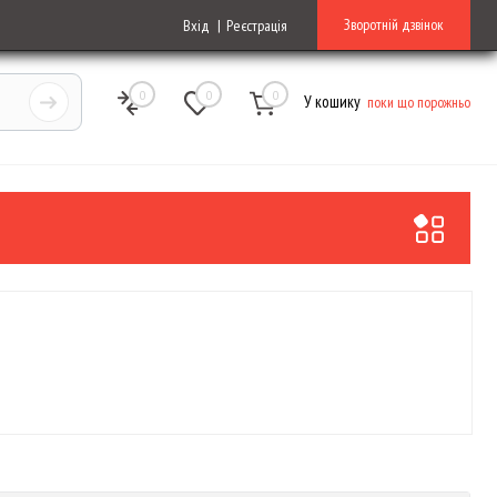
Зворотній дзвінок
Вхід
Реєстрація
0
0
0
У кошику
поки що порожньо