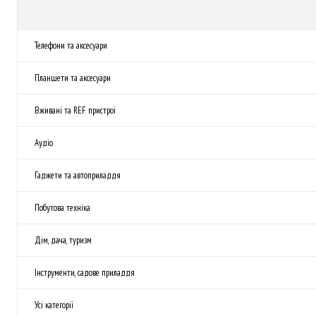
Телефони та аксесуари
Планшети та аксесуари
Вживані та REF пристрої
Аудіо
Гаджети та автоприладдя
Побутова техніка
Дім, дача, туризм
Інструменти, садове приладдя
Усі категорії