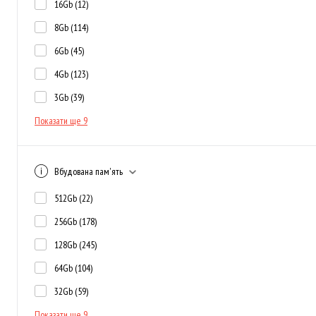
16Gb
(12)
8Gb
(114)
6Gb
(45)
4Gb
(123)
3Gb
(39)
Показати ще 9
Вбудована пам'ять
512Gb
(22)
256Gb
(178)
128Gb
(245)
64Gb
(104)
32Gb
(59)
Показати ще 9