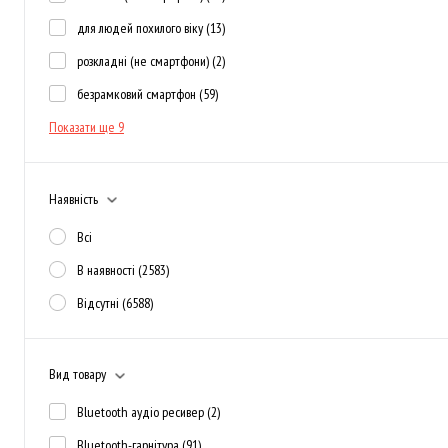
для людей похилого віку
(13)
розкладні (не смартфони)
(2)
безрамковий смартфон
(59)
Показати ще 9
Наявність
Всі
В наявності
(2583)
Відсутні
(6588)
Вид товару
Bluetooth аудіо ресивер
(2)
Bluetooth-гарнітура
(91)