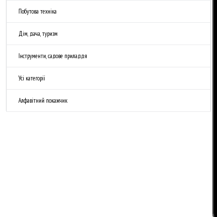
Побутова техніка
Дім, дача, туризм
Інструменти, садове приладдя
Усі категорії
Алфавітний покажчик