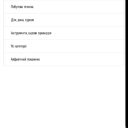
Побутова техніка
Дім, дача, туризм
Інструменти, садове приладдя
Усі категорії
Алфавітний покажчик