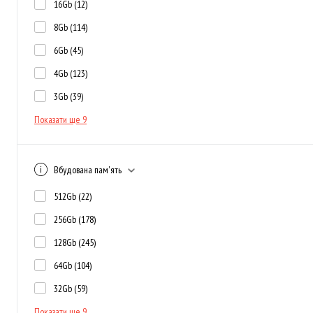
16Gb
(12)
8Gb
(114)
6Gb
(45)
4Gb
(123)
3Gb
(39)
Показати ще 9
Вбудована пам'ять
512Gb
(22)
256Gb
(178)
128Gb
(245)
64Gb
(104)
32Gb
(59)
Показати ще 9