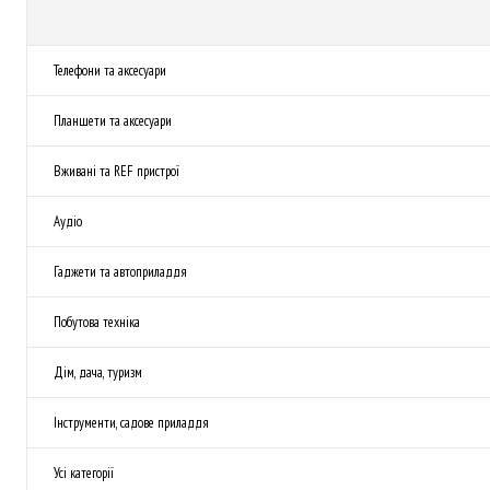
Телефони та аксесуари
Планшети та аксесуари
Вживані та REF пристрої
Аудіо
Гаджети та автоприладдя
Побутова техніка
Дім, дача, туризм
Інструменти, садове приладдя
Усі категорії