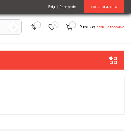
Зворотній дзвінок
Вхід
Реєстрація
0
0
0
У кошику
поки що порожньо