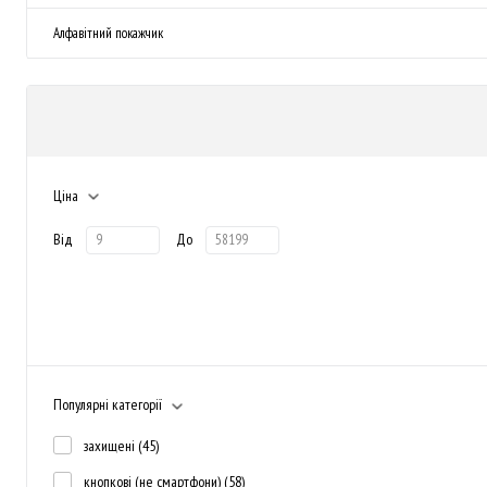
Алфавітний покажчик
Ціна
Від
До
Популярні категорії
захищені
(45)
кнопкові (не смартфони)
(58)