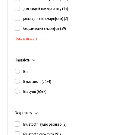
для людей похилого віку
(13)
розкладні (не смартфони)
(2)
безрамковий смартфон
(59)
Показати ще 9
Наявність
Всі
В наявності
(2574)
Відсутні
(6597)
Вид товару
Bluetooth аудіо ресивер
(2)
Bluetooth-гарнітура
(91)