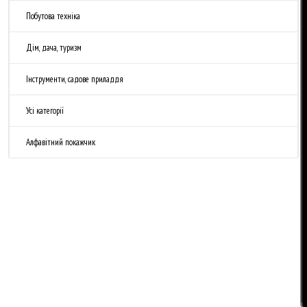
Побутова техніка
Дім, дача, туризм
Інструменти, садове приладдя
Усі категорії
Алфавітний покажчик