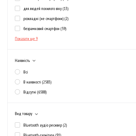
для людей похилого віку
(13)
розкладні (не смартфони)
(2)
безрамковий смартфон
(59)
Показати ще 9
Наявність
Всі
В наявності
(2583)
Відсутні
(6588)
Вид товару
Bluetooth аудіо ресивер
(2)
Bluetooth-гарнітура
(91)