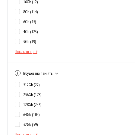
16Gb
(12)
8Gb
(114)
6Gb
(45)
4Gb
(123)
3Gb
(39)
Показати ще 9
Вбудована пам'ять
512Gb
(22)
256Gb
(178)
128Gb
(245)
64Gb
(104)
32Gb
(59)
Показати ще 9