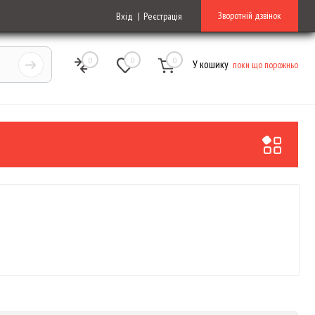
Зворотній дзвінок
Вхід
Реєстрація
0
0
0
У кошику
поки що порожньо