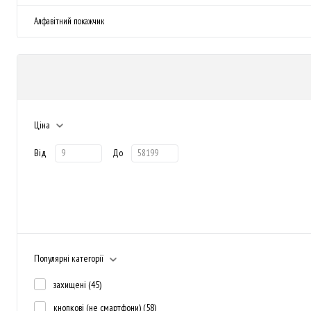
Алфавітний покажчик
Ціна
Від
До
Популярні категорії
захищені
(45)
кнопкові (не смартфони)
(58)