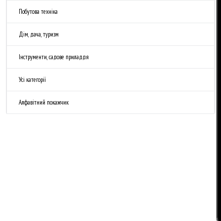
Побутова техніка
Дім, дача, туризм
Інструменти, садове приладдя
Усі категорії
Алфавітний покажчик