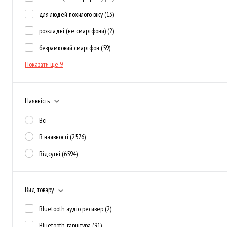
для людей похилого віку
(13)
розкладні (не смартфони)
(2)
безрамковий смартфон
(59)
Показати ще 9
Наявність
Всі
В наявності
(2576)
Відсутні
(6594)
Вид товару
Bluetooth аудіо ресивер
(2)
Bluetooth-гарнітура
(91)