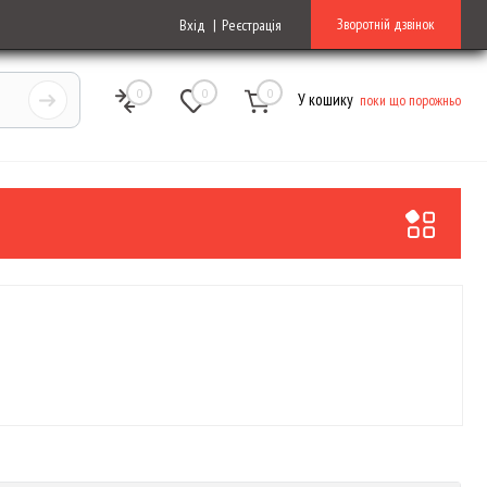
Зворотній дзвінок
Вхід
Реєстрація
0
0
0
У кошику
поки що порожньо