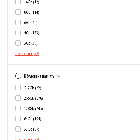
16Gb
(12)
8Gb
(114)
6Gb
(45)
4Gb
(123)
3Gb
(39)
Показати ще 9
Вбудована пам'ять
512Gb
(22)
256Gb
(178)
128Gb
(245)
64Gb
(104)
32Gb
(59)
Показати ще 9