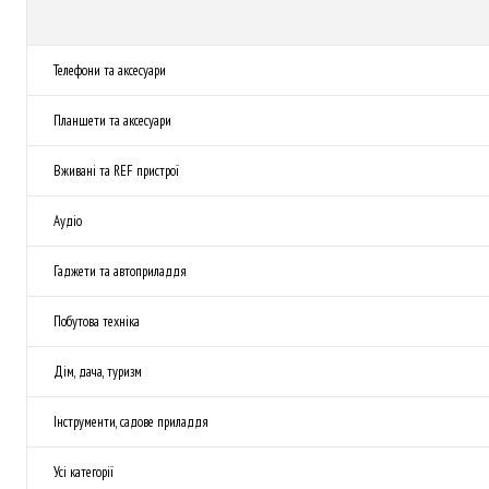
Телефони та аксесуари
Планшети та аксесуари
Вживані та REF пристрої
Аудіо
Гаджети та автоприладдя
Побутова техніка
Дім, дача, туризм
Інструменти, садове приладдя
Усі категорії