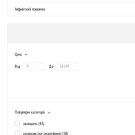
Алфавітний покажчик
Ціна
Від
До
Популярні категорії
захищені
(45)
кнопкові (не смартфони)
(58)