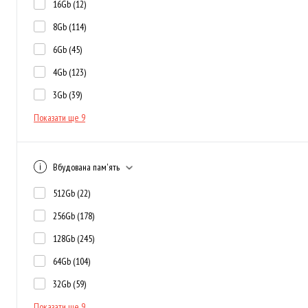
16Gb
(12)
8Gb
(114)
6Gb
(45)
4Gb
(123)
3Gb
(39)
Показати ще 9
Вбудована пам'ять
512Gb
(22)
256Gb
(178)
128Gb
(245)
64Gb
(104)
32Gb
(59)
Показати ще 9