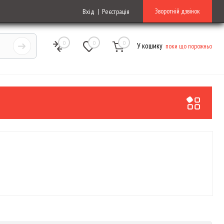
Зворотній дзвінок
Вхід
Реєстрація
0
0
0
У кошику
поки що порожньо