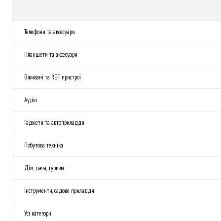
Телефони та аксесуари
Планшети та аксесуари
Вживані та REF пристрої
Аудіо
Гаджети та автоприладдя
Побутова техніка
Дім, дача, туризм
Інструменти, садове приладдя
Усі категорії