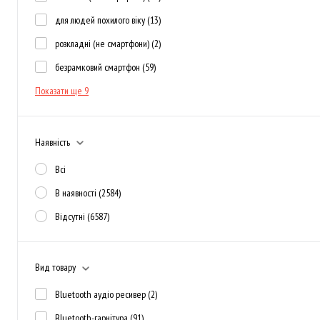
для людей похилого віку
(13)
розкладні (не смартфони)
(2)
безрамковий смартфон
(59)
Показати ще 9
Наявність
Всі
В наявності
(2584)
Відсутні
(6587)
Вид товару
Bluetooth аудіо ресивер
(2)
Bluetooth-гарнітура
(91)