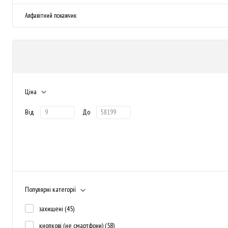
Алфавітний покажчик
Ціна
Від
До
Популярні категорії
захищені
(45)
кнопкові (не смартфони)
(58)