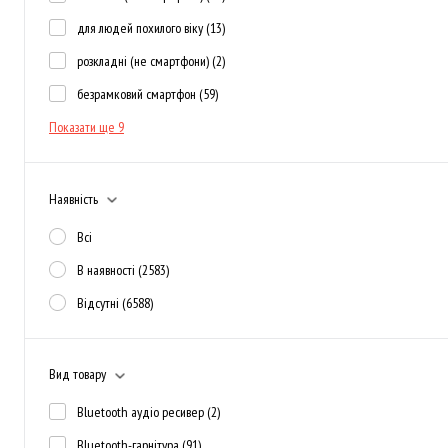
для людей похилого віку
(13)
розкладні (не смартфони)
(2)
безрамковий смартфон
(59)
Показати ще 9
Наявність
Всі
В наявності
(2583)
Відсутні
(6588)
Вид товару
Bluetooth аудіо ресивер
(2)
Bluetooth-гарнітура
(91)