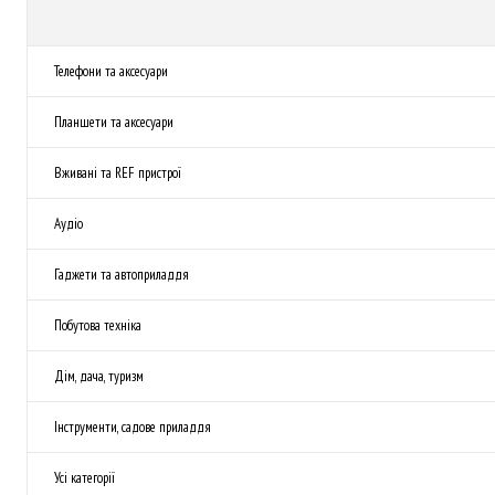
Телефони та аксесуари
Планшети та аксесуари
Вживані та REF пристрої
Аудіо
Гаджети та автоприладдя
Побутова техніка
Дім, дача, туризм
Інструменти, садове приладдя
Усі категорії