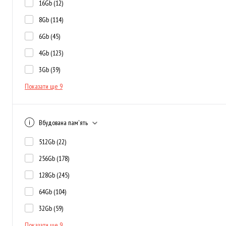
16Gb
(12)
8Gb
(114)
6Gb
(45)
4Gb
(123)
3Gb
(39)
Показати ще 9
Вбудована пам'ять
512Gb
(22)
256Gb
(178)
128Gb
(245)
64Gb
(104)
32Gb
(59)
Показати ще 9