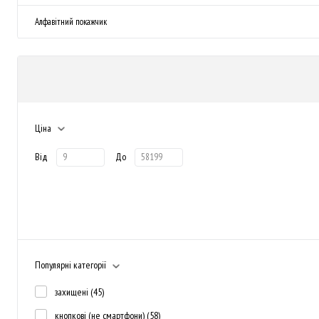
Алфавітний покажчик
Ціна
Від
До
Популярні категорії
захищені
(45)
кнопкові (не смартфони)
(58)