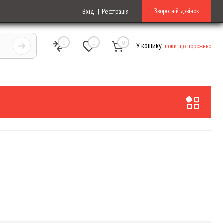
Зворотній дзвінок
Вхід
Реєстрація
0
0
0
У кошику
поки що порожньо