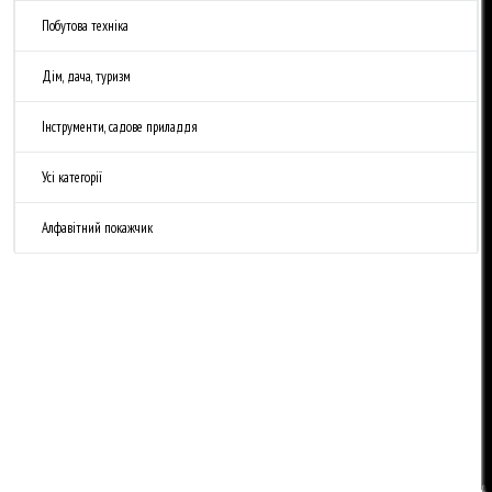
Побутова техніка
Дім, дача, туризм
Інструменти, садове приладдя
Усі категорії
Алфавітний покажчик