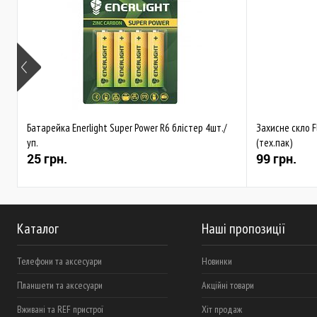
Батарейка Enerlight Super Power R6 блістер 4шт./
Захисне скло F
уп.
(тех.пак)
25 грн.
99 грн.
Каталог
Наші пропозиції
Телефони та аксесуари
Новинки
Планшети та аксесуари
Акційні товари
Вживані та REF пристрої
Хіт продаж