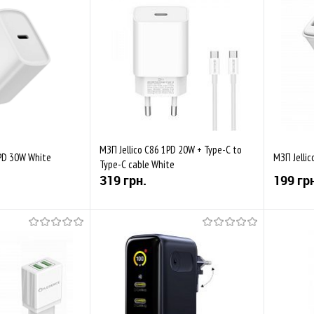
МЗП Jellico C86 1PD 20W + Type-C to
1PD 30W White
МЗП Jellic
Type-C cable White
319 грн.
199 гр
Купити
Купити
Порівняти
До обраного
Порівняти
До обр
Закінчується
Закінч