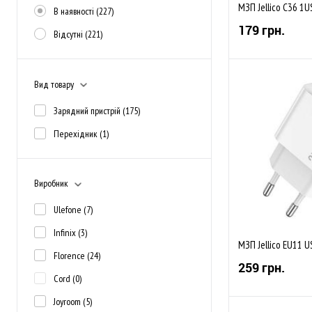
МЗП Jellico C36 1U
В наявності
(227)
179 грн.
Відсутні
(221)
Вид товару
Зарядний пристрій
(175)
До обраного
Перехідник
(1)
В наявності
Виробник
Ulefone
(7)
Infinix
(3)
МЗП Jellico EU11 
Florence
(24)
259 грн.
Cord
(0)
Joyroom
(5)