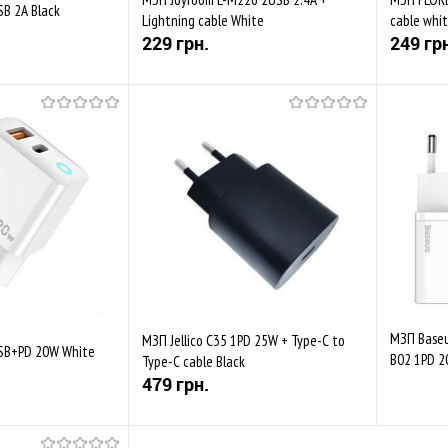
SB 2A Black
Lightning cable White
cable whi
229 грн.
249 гр
Купити
Купити
Порівняти
До обраного
Порівняти
До обр
Закінчується
В наяв
МЗП Baseu
МЗП Jellico C35 1PD 25W + Type-C to
USB+PD 20W White
B02 1PD 2
Type-C cable Black
cable Whi
479 грн.