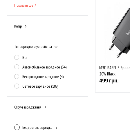
Показати ще 7
До обраного
Колір
В наявності
білий
(143)
жовтий
(0)
Тип зарядного устройства
зелено-блакитний
(0)
Всі
зелений
(1)
Автомобильное зарядное
(34)
МЗП BASEUS Speed
золотий
(1)
20W Black
Беспроводное зарядное
(4)
499 грн.
Показати ще 10
Сетевое зарядное
(189)
Струм заряджання
1,2A
(0)
До обраного
1,5А
(1)
Закінчується
Бездротова зарядка