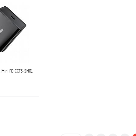
Купити
Купити
Порівняти
До обраного
Порівняти
До обр
Закінчується
 Mini PD CCFS-SN01
Купити
Порівняти