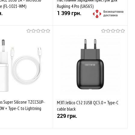
te (FL-1021-WM)
Rugking 4 Pro (UAS65)
н.
1 399 грн.
Купити
Купити
аного
Порівняти
До обраного
Порівняти
ності
В наявності
s Super Silicone TZCCSUP-
МЗП Jellico C32 1USB QC3.0 + Type-C
0W + Type-C to Lightning
cable black
te
229 грн.