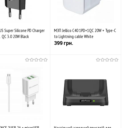
S Super Silicone PD Charger
МЗП Jellico C40 1PD+1QC 20W + Type-C
 QC 3.0 20W Black
to Lightning cable White
399 грн.
Скоро у продажі
Купити
аного
Порівняти
До обраного
Порівняти
Закінчується
NCE 2USB 2A + microUSB
Настільний зарядний пристрій для