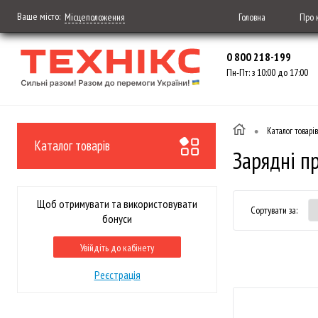
Ваше місто:
Головна
Про 
Місцеположення
0 800 218-199
Пн-Пт: з 10:00 до 17:00
•
Каталог товарів
Каталог товарів
Зарядні п
Щоб отримувати та використовувати
Сортувати за:
бонуси
Увійдіть до кабінету
Реєстрація