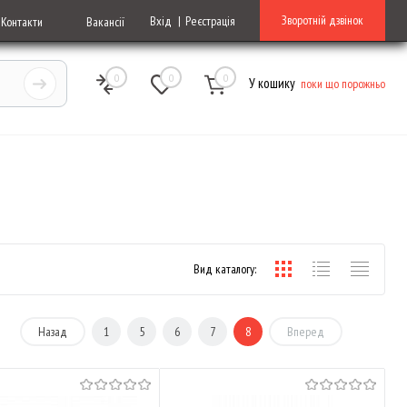
Зворотній дзвінок
Вхід
Реєстрація
Контакти
Вакансії
0
0
0
У кошику
поки що порожньо
Вид каталогу:
Назад
1
5
6
7
8
Вперед