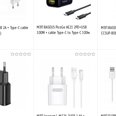
МЗП BASEUS PicoGo AE21 2PD+USB
 2A + Type-C cable
МЗП BASEU
100W + cable Type-C to Type-C 100w
)
CCSUP-B01
1.5m Black
Купити
Скоро у продажі
Порівняти
До обраного
Порівняти
До обр
МЗП Joyroom L-M226 2USB 2.4A +
МЗП FLORE