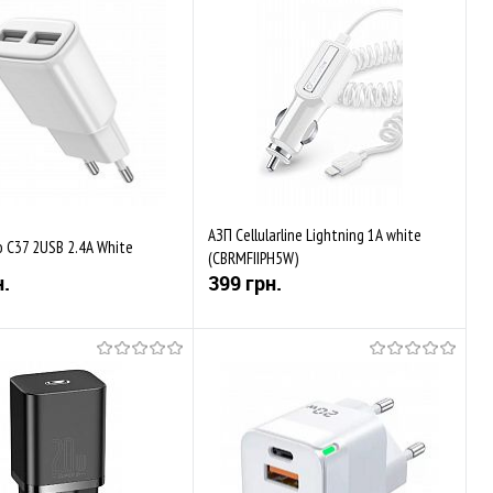
АЗП Cellularline Lightning 1A white
o C37 2USB 2.4A White
(CBRMFIIPH5W)
н.
399 грн.
Купити
Купити
аного
Порівняти
До обраного
Порівняти
ується
Закінчується