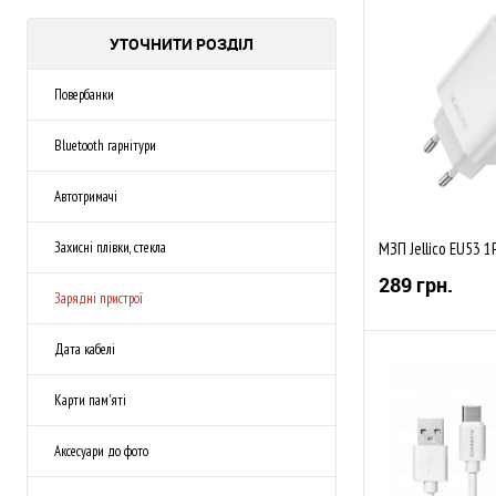
УТОЧНИТИ РОЗДІЛ
Повербанки
Bluetooth гарнітури
Автотримачі
МЗП Jellico EU53 
Захисні плівки, стекла
289 грн.
Зарядні пристрої
Дата кабелі
Kарти пам'яті
До обраного
Аксесуари до фото
В наявності