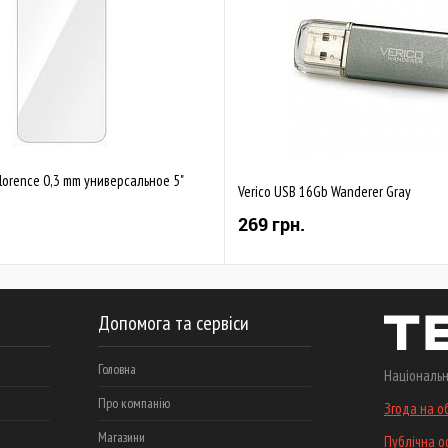
lorence 0,3 mm универсальное 5"
Verico USB 16Gb Wanderer Gray
269 грн.
Допомога та сервіси
Головна
Національн
Про компанію
Згода на о
Магазини
Публічна 