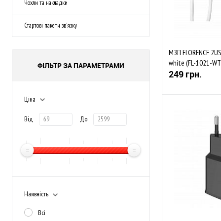
Чохли та накладки
Стартові пакети зв'язку
МЗП FLORENCE 2USB
white (FL-1021-WT
ФІЛЬТР ЗА ПАРАМЕТРАМИ
249 грн.
Ціна
Від
До
До обраного
В наявності
Наявність
Всі