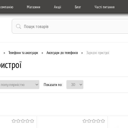
компанію
Магазини
Акціі
Блог
Часті питання
•
•
•
Телефони та аксесуари
Аксесуари до телефонів
Зарядні пристрої
ристрої
Показати по: