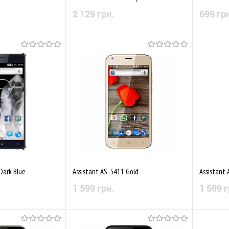
2 129 грн.
699 гр
 наявності
Немає в наявності
Порівняти
До обраного
Порівняти
До обр
Dark Blue
Assistant AS-5411 Gold
Assistant 
1 599 грн.
1 599 г
 наявності
Немає в наявності