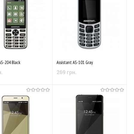
аного
Порівняти
До обраного
Порівняти
AS-204 Black
Assistant AS-101 Gray
н.
269 грн.
Немає в наявності
Немає в наявності
аного
Порівняти
До обраного
Порівняти