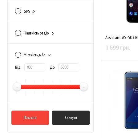
GPS
GPS
(18)
GPS/A-GPS
(7)
Наявність радіо
Assistant AS-503 B
Да
(6)
1 599 грн.
Місткість, мАг
Від
До
Немає в
До обраного
Показати
Скинути