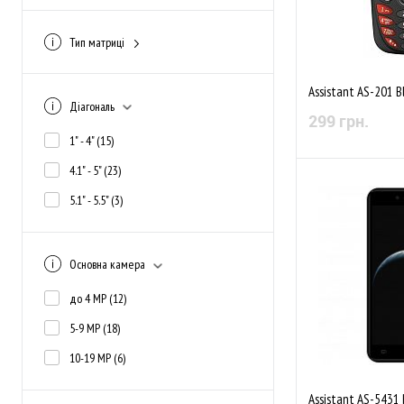
червоний
(1)
Тип матриці
сірий
(4)
IPS
(26)
Показать ще 3
TFT
(4)
Assistant AS-201 B
Діагональ
299 грн.
TN
(12)
1" - 4"
(15)
4.1" - 5"
(23)
Немає в
5.1" - 5.5"
(3)
До обраного
Основна камера
до 4 MP
(12)
5-9 MP
(18)
10-19 MP
(6)
Assistant AS-5431 