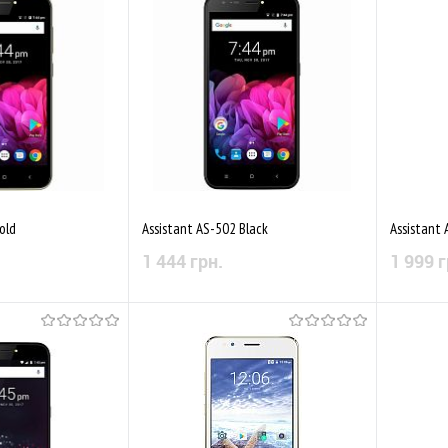
Порівняти
До обраного
Порівняти
До обр
old
Assistant AS-502 Black
Assistant 
1 444 грн.
1 999 г
 наявності
Немає в наявності
Порівняти
До обраного
Порівняти
До обр