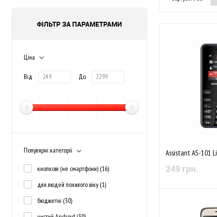
ФІЛЬТР ЗА ПАРАМЕТРАМИ
Ціна
Від
До
Популярні категорії
Assistant AS-101 L
249 грн.
кнопкові (не смартфони)
(16)
для людей похилого віку
(1)
бюджетні
(30)
Немає в
чистий Android
(30)