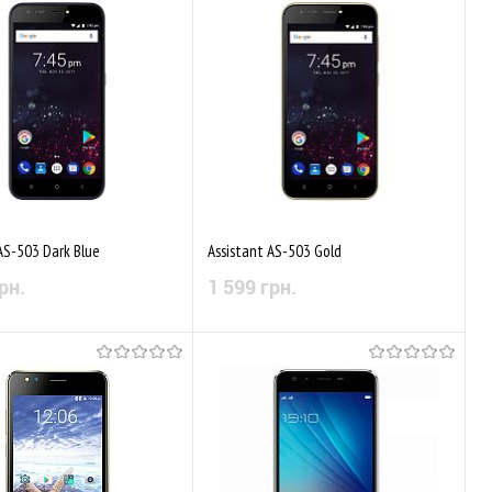
аного
Порівняти
До обраного
Порівняти
AS-503 Dark Blue
Assistant AS-503 Gold
рн.
1 599 грн.
Немає в наявності
Немає в наявності
аного
Порівняти
До обраного
Порівняти