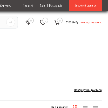
Зворотній дзвінок
Вхід
Реєстрація
Контакти
Вакансії
0
0
0
У кошику
поки що порожньо
Повернутись до списку
Вид каталогу: