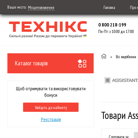
Ваше місто:
Головна
Про 
Місцеположення
0 800 218-199
Пн-Пт: з 10:00 до 17:00
•
Всі виробники
Каталог товарів
Щоб отримувати та використовувати
бонуси
Увійдіть до кабінету
Товари Ass
Реєстрація
Сортувати за: