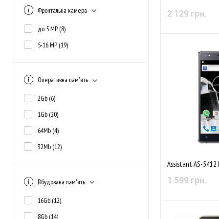
Фронтальна камера
2 129 грн.
до 5 MP
(8)
5-16 MP
(19)
Немає в
До обраного
Оперативна пам'ять
2Gb
(6)
1Gb
(20)
64Mb
(4)
32Mb
(12)
Assistant AS-5412 
1 599 грн.
Вбудована пам'ять
16Gb
(12)
Немає в
8Gb
(14)