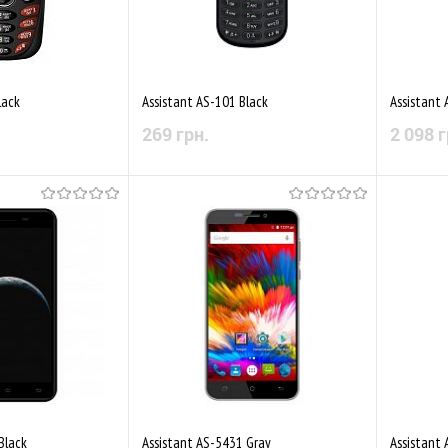
lack
Assistant AS-101 Black
Assistant
269 грн.
2 098 г
 наявності
Немає в наявності
Порівняти
До обраного
Порівняти
До обр
Black
Assistant AS-5431 Gray
Assistant 