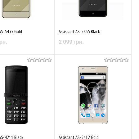
 AS-5435 Gold
Assistant AS-5435 Black
рн.
2 099 грн.
Немає в наявності
Немає в наявності
аного
Порівняти
До обраного
Порівняти
AS-4211 Black
Assistant AS-5412 Gold