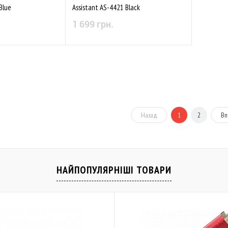
Blue
Assistant AS-4421 Black
1 699 грн.
 наявності
Немає в наявності
Порівняти
До обраного
Порівняти
Назад
1
2
Вп
НАЙПОПУЛЯРНІШІ ТОВАРИ