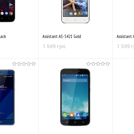
lack
Assistant AS-5421 Gold
Assistant 
1 549 грн.
1 549 г
 наявності
Немає в наявності
Порівняти
До обраного
Порівняти
До обр