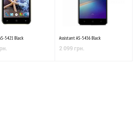
AS-5421 Black
Assistant AS-5436 Black
рн.
2 099 грн.
Немає в наявності
Немає в наявності
аного
Порівняти
До обраного
Порівняти