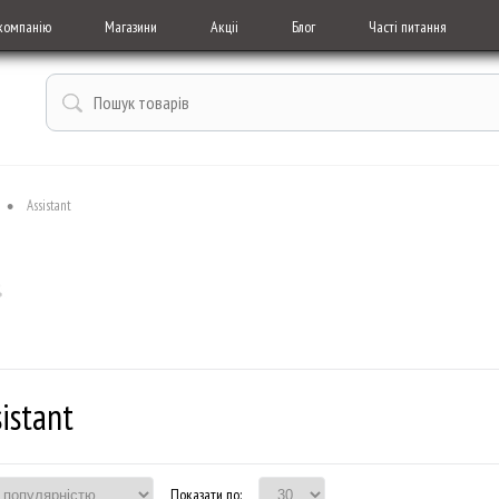
компанію
Магазини
Акціі
Блог
Часті питання
•
Assistant
istant
Показати по: