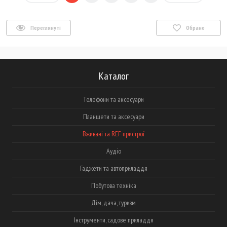
Переглянуті
Обране
Каталог
Телефони та аксесуари
Планшети та аксесуари
Вживані та REF пристрої
Аудіо
Гаджети та автоприладдя
Побутова техніка
Дім, дача, туризм
Інструменти, садове приладдя