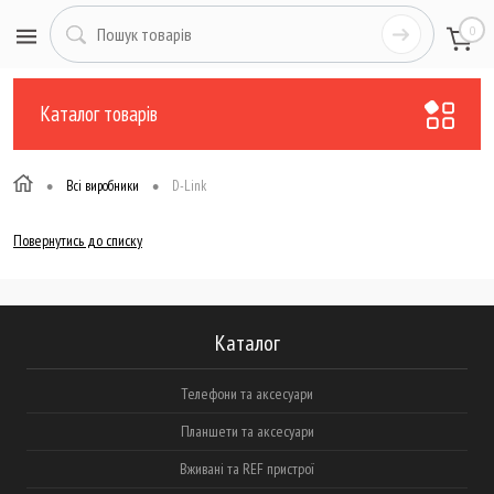
0
Каталог товарів
•
•
Всі виробники
D-Link
Повернутись до списку
Каталог
Телефони та аксесуари
Планшети та аксесуари
Вживані та REF пристрої