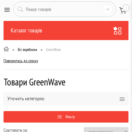
0
Каталог товарів
•
•
Всі виробники
GreenWave
Повернутись до списку
Товари GreenWave
Уточніть категорію:
Фільтр
Сортувати за: