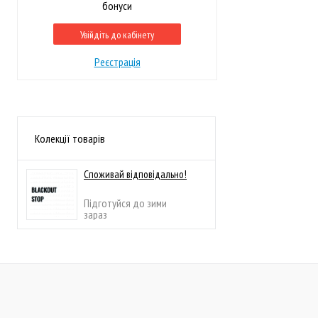
бонуси
Увійдіть до кабінету
Реєстрація
Колекції товарів
Споживай відповідально!
Підготуйся до зими
зараз