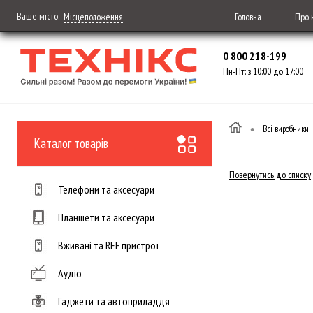
Ваше місто:
Головна
Про 
Місцеположення
0 800 218-199
Пн-Пт: з 10:00 до 17:00
•
Всі виробники
Каталог товарів
Повернутись до списку
Телефони та аксесуари
Планшети та аксесуари
Вживані та REF пристрої
Аудіо
Гаджети та автоприладдя