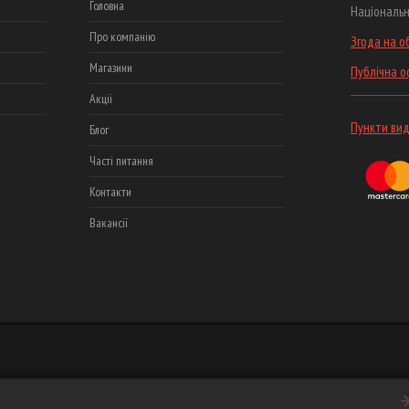
Головна
Національн
Про компанію
Згода на о
Магазини
Публічна 
Акціі
Пункти вид
Блог
Часті питання
Контакти
Вакансії