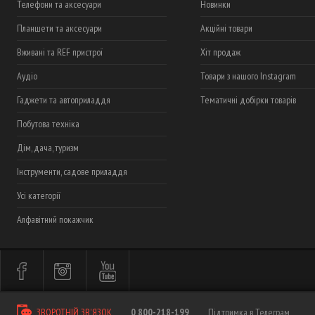
Телефони та аксесуари
Новинки
Планшети та аксесуари
Акційні товари
Вживані та REF пристрої
Хіт продаж
Аудіо
Товари з нашого Instagram
Гаджети та автоприладдя
Тематичні добірки товарів
Побутова техніка
Дім, дача, туризм
Інструменти, садове приладдя
Усі категорії
Алфавітний покажчик
ЗВОРОТНІЙ ЗВ'ЯЗОК
0 800-218-199
Підтримка в Телеграм