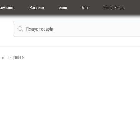
компанію
Магазини
Акціі
Блог
Часті питання
•
GRUNHELM