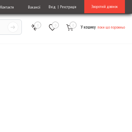
Зворотній дзвінок
Вхід
Реєстрація
Контакти
Вакансії
0
0
0
У кошику
поки що порожньо