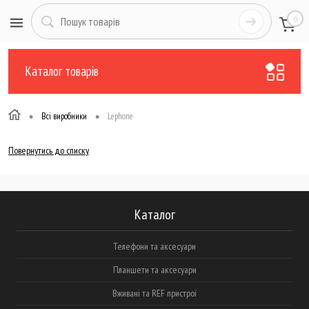
0
Каталог товарів
•
•
Всі виробники
Lephone
Повернутись до списку
Каталог
Телефони та аксесуари
Планшети та аксесуари
Вживані та REF пристрої