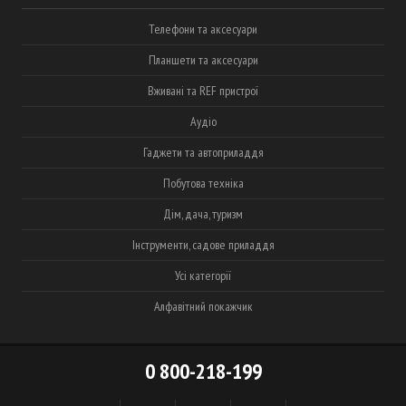
Телефони та аксесуари
Планшети та аксесуари
Вживані та REF пристрої
Аудіо
Гаджети та автоприладдя
Побутова техніка
Дім, дача, туризм
Інструменти, садове приладдя
Усі категорії
Алфавітний покажчик
0 800-218-199