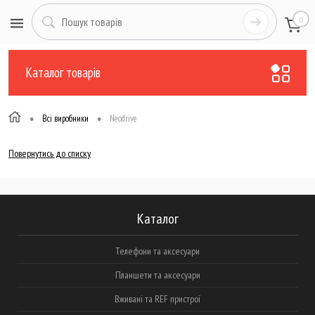
0
Каталог товарів
•
•
Всі виробники
Neodrive
Повернутись до списку
Каталог
Телефони та аксесуари
Планшети та аксесуари
Вживані та REF пристрої