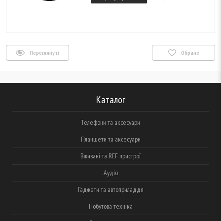
Переглянуті
Обране
Каталог
Телефони та аксесуари
Планшети та аксесуари
Вживані та REF пристрої
Аудіо
Гаджети та автоприладдя
Побутова техніка