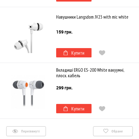
Навушники Langsdom JV23 with mic white
159 грн.
Купити
Вкладиші ERGO ES-200 White вакуумні,
плоск. кабель
299 грн.
Купити
Переглянуті
Обране