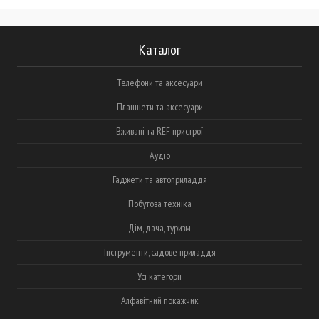
Каталог
Телефони та аксесуари
Планшети та аксесуари
Вживані та REF пристрої
Аудіо
Гаджети та автоприладдя
Побутова техніка
Дім, дача, туризм
Інструменти, садове приладдя
Усі категорії
Алфавітний покажчик