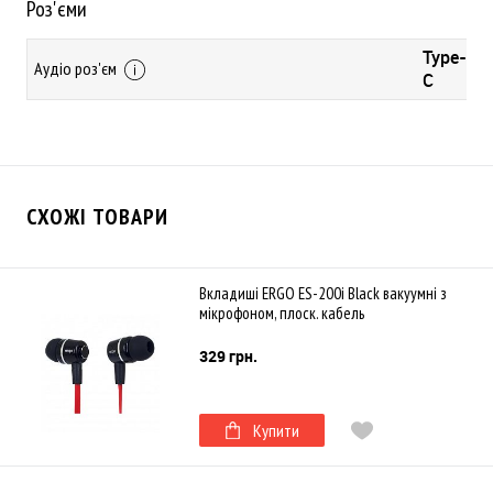
Роз'єми
Type-
Аудіо роз'єм
C
СХОЖІ ТОВАРИ
Вкладиші ERGO ES-200i Black вакуумні з
мікрофоном, плоск. кабель
329 грн.
Купити